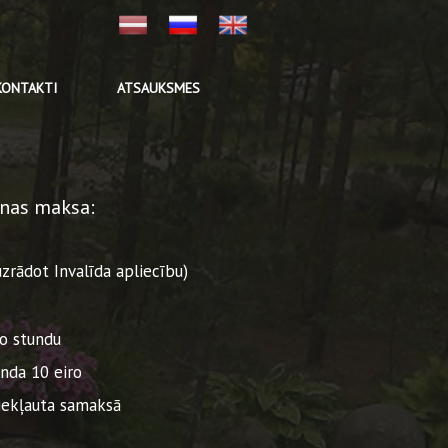
KONTAKTI
ATSAUKSMES
nas maksa:
uzrādot Invalīda apliecību)
mo stundu
nda 10 eiro
iekļauta samaksā