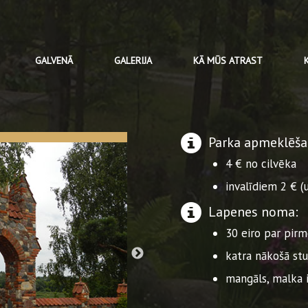
GALVENĀ
GALERIJA
KĀ MŪS ATRAST
Parka apmeklēša
4 € no cilvēka
invalīdiem 2 € (
Lapenes noma:
30 eiro par pir
katra nākošā stu
mangāls, malka 