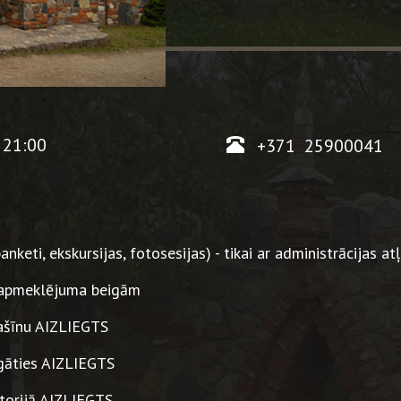
- 21:00
+371
25900041
keti, ekskursijas, fotosesijas) - tikai ar administrācijas at
a apmeklējuma beigām
mašīnu AIZLIEGTS
igāties AIZLIEGTS
itorijā AIZLIEGTS