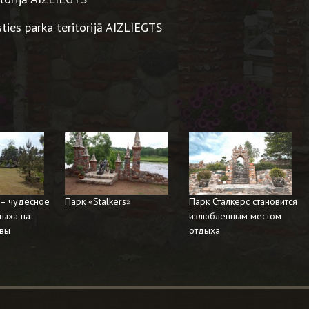
ties parka teritorijā AIZLIEGTS
 – чудесное
Парк «Stalkers»
Парк Сталкерс становится
дыха на
излюбленным местом
авы
отдыха