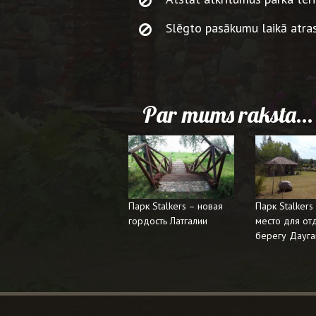
Slēgto pasākumu laikā atras
Par mums raksta...
Парк Stalkers – новая
Парк Stalkers
гордость Латгалии
место для от
берегу Дауг