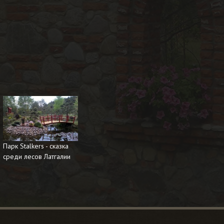
Парк Stalkers - сказка
среди лесов Латгалии