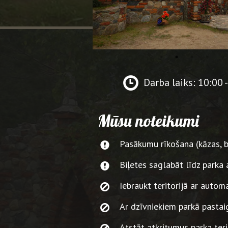
Darba laiks: 10:00 
Mūsu noteikumi
Pasākumu rīkošana (kāzas, ban
Biļetes saglabāt līdz park
Iebraukt teritorijā ar auto
Ar dzīvniekiem parkā pasta
Atstāt atkritumus parka ter